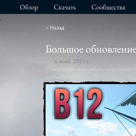
Обзор
Cкачать
Сообщества
< Назад
Большое обновление
6 нояб. 2023 г.
Новая верфь и корабли, мортирная
другое