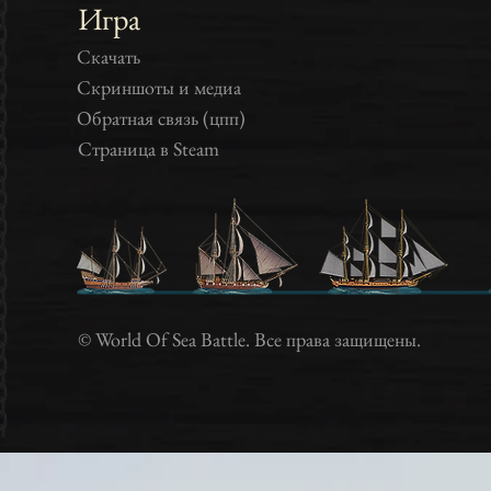
Игра
Скачать
Скриншоты и медиа
Обратная связь (цпп)
Страница в Steam
Игры онлайн, игры про корабли, игры про пиратов, играть он
игры пираты, игры про пиратов, играть в п
Клиентские игры, онлайн-игры, 
© World Of Sea Battle. Все права защищены.