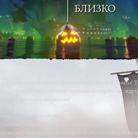
у порога — и скоро на Архипелаге станет жутковато! У
чнётся праздничное событие, в рамках которого вас ждут
дания с ценными наградами!
октября и по 13 ноября:
задания события и получайте награды
те валюту события — леденцы — и обменивайте её на 