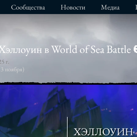
Сообщества
Новости
Медиа
Хэллоуин в World of Sea Battle 
5 г.
13 ноября)