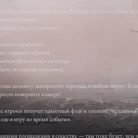
азбросанные в море тыквы. Внутри них может быть це
 заминированы!
орожнее рядом с китами…
ожете заработать:
ние заданий события
ыбалкой и охотясь на китов
бычу по картам сокровищ
нцы можно у заморского торговца в любом порту. Есл
росто поверните камеру!
се игроки получат памятный флаг и элемент украшения
оде в игру во время события.
нашими площадками в соцсетях — там тоже будет, чем з