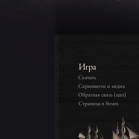
Игра
Скачать
Скриншоты и медиа
Обратная связь (цпп)
Страница в Steam
Игры онлайн, игры про 
игры 