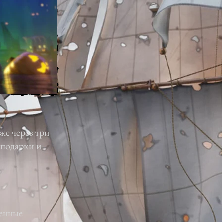
же через три
 подарки и
ценные