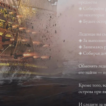
предметы
◈ Собирайте р
но некоторые
◈ Будьте ост
Леденцы вы см
◈ За выполне
◈ Занимаясь р
◈ Собирая до
Обменять леде
его найти — п
Кроме того, в
острова при вх
И следите за 