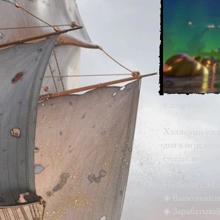
Капитаны!
Хэллоуин уже 
дня в игре на
ежедневные за
Начиная с 31 
◈ Выполняйте 
◈ Зарабатывай