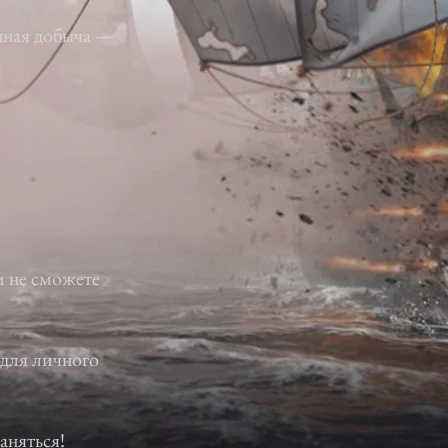
нная добыча —
и не сможете
 для личного
аняться!