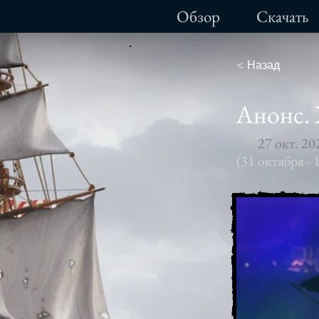
Обзор
Cкачать
< Назад
Анонс. 
27 окт. 202
(31 октября - 