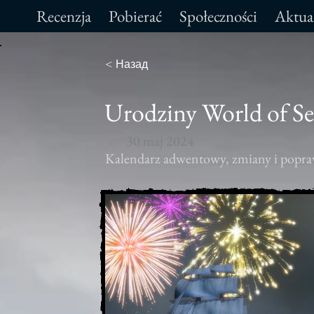
Recenzja
Pobierać
Społeczności
Aktua
< Назад
Urodziny World of Sea
30 maj 2024
Kalendarz adwentowy, zmiany i popra