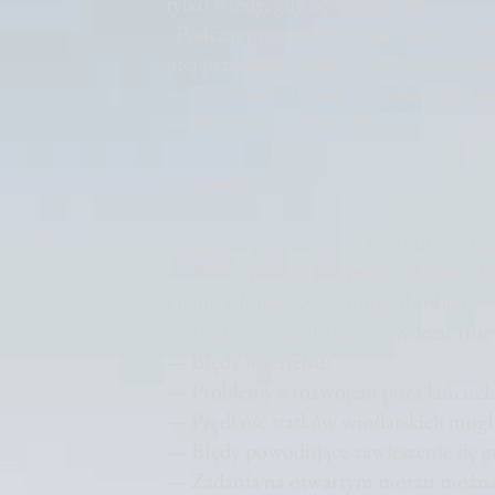
tylko wtedy, gdy będą aktywne;
- Podczas przenoszenia zasobów do pr
niej przestrzeń, a nie jej całkowita ilość
— Zwiększono szansę na pojawienie się 
— W turnieju niższej ligi zawsze traci 
Naprawił:
— Kamerę przesunięto ze środka statku 
— Wady modelu (Neptuno, Anson, Le 
Flying Cloud, Kwee Song, Shushen);
— Problemy z kolizjami w świecie (nie
— Błędy interfejsu;
— Problemy z rozwojem poza łańcuche
— Prędkość statków wioślarskich mogł
— Błędy powodujące zawieszenie się g
— Zadania na otwartym morzu można