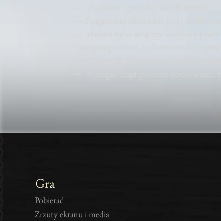
— „Połtawa” „pchała” każdy statek;
— Fragmenty planu nie były widoczne
— Można było włączyć ochronę portu t
następnego okna, a złoto zostało zapis
— Celownik Brandskugel pokazywał n
— Wystąpił błąd podczas resetowania u
Gra
Pobierać
Zrzuty ekranu i media