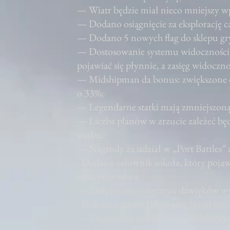
— Wiatr będzie miał nieco mniejszy wp
— Dodano osiągnięcie za eksplorację ca
— Dodano 5 nowych flag do sklepu gr
— Dostosowanie systemu widoczności sy
pojawiać się płynnie, a zasięg widoczno
— Midshipman da bonus: zwiększone 
o 33%;
— Legendarne statki mają zmniejszoną 
— Liczba planów w zrzucie zależeć bę
statku;
— Nagrody za udział w „Port Battles” 
- Dodano celownik sokoła, który pojaw
następuje salwa;
— Zwiększono nasycenie dźwięków wys
- Podczas napraw ładowanie broni nie 
— Zmieniono rodzaj zużycia niektóry