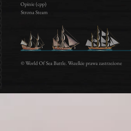
Opinie (cpp)
Strona Steam
Gry online, gry o statkach, gry o piratach, graj onl
gry pirackie, gry o piratach, graj w
Gry klienckie, gry online, zatapianie
© World Of Sea Battle. Wszelkie prawa zastrzeżone