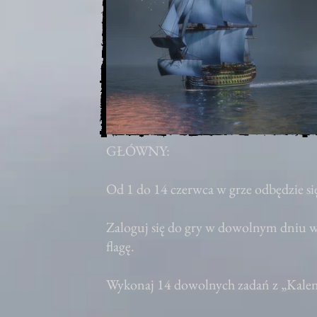
GŁÓWNY:
Od 1 do 14 czerwca w grze odbędzie si
Zaloguj się do gry w dowolnym dniu w
flagę.
Wykonaj 14 dowolnych zadań z „Kalen