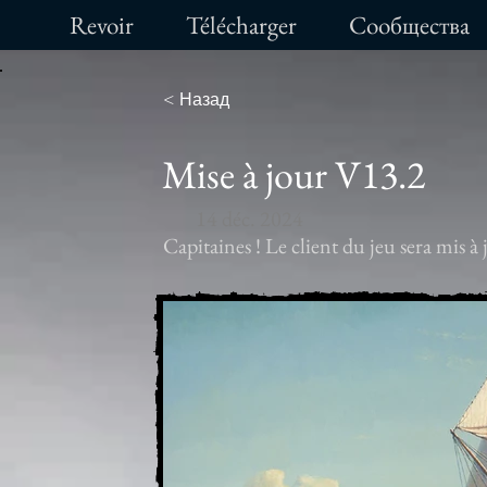
Revoir
Télécharger
Сообщества
< Назад
Mise à jour V13.2
14 déc. 2024
Capitaines ! Le client du jeu sera mis à