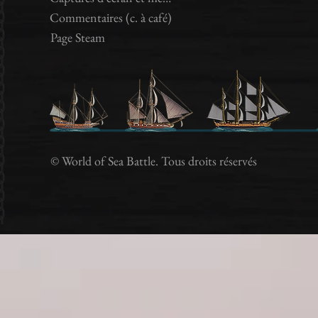
Commentaires (c. à café)
Page Steam
Jeux en ligne, jeux sur les navires, jeux sur les pirates, jouer e
jeux de pirates, jeux sur les pirates, jouer au
Jeux clients, jeux en ligne, navires c
© World of Sea Battle. Tous droits réservés