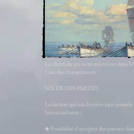
Le client du jeu a été mis à jour dans 
Liste des changements :
SOLDE DES PARTIES
La faction qui est derrière (qui possèd
bonus suivants :
◈ Possibilité d'accepter des joueurs da