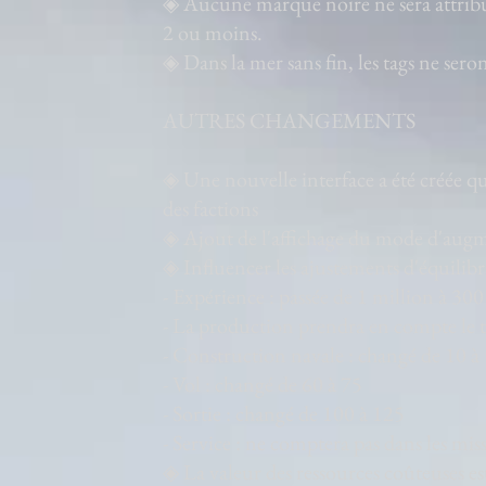
◈ Aucune marque noire ne sera attribuée 
2 ou moins.
◈ Dans la mer sans fin, les tags ne seron
AUTRES CHANGEMENTS
◈ Une nouvelle interface a été créée q
des factions
◈ Ajout de l'affichage du mode d'augme
◈ Influencer les ajustements d'équilibr
- Expérience : passée de 1 million à 30
- La production prendra en compte le t
- Construction navale : changé de 10 à
- Vol : changé de 60 à 75
- Sortie : changé de 100 à 125
- Service : ne comptera pas dans les mi
◈ La valeur des ressources coûteuses e