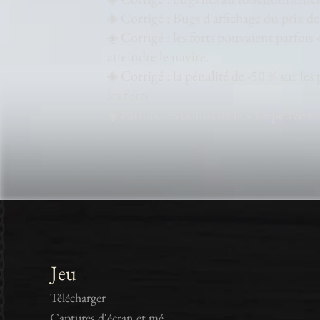
◈ Corrigé : Bugs d'affichage du prix de
◈ Corrigé : les forts pouvaient parfois 
atteindre le navire.
◈ Corrigé : la pénalité de -50 % sur les
les forts
◈ Parfois, les bonus de la ville peuven
Jeu
Télécharger
Captures d'écran et médias