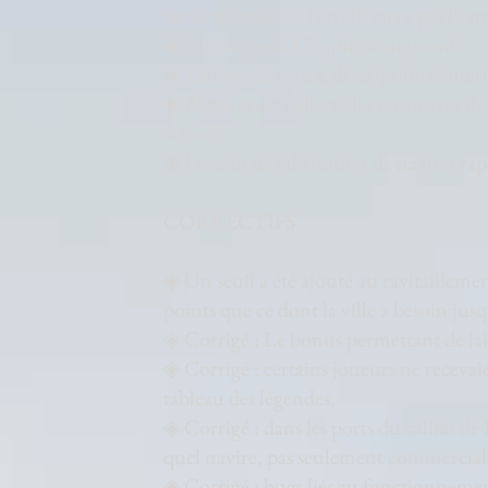
sur le marché. Cela n’affectera pas l’ext
◈ L'attaque de l'Empire a augmenté
◈ Édition de textes, descriptions, inter
◈ Après avoir collecté les ressources d
activée
◈ Le coût de fabrication de navires ra
CORRECTIFS
◈ Un seuil a été ajouté au ravitailleme
points que ce dont la ville a besoin jus
◈ Corrigé : Le bonus permettant de lais
◈ Corrigé : certains joueurs ne recevai
tableau des légendes.
◈ Corrigé : dans les ports du califat de
quel navire, pas seulement commercial
◈ Corrigé : bugs liés au fonctionnement