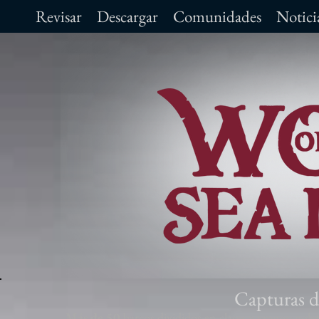
Revisar
Descargar
Comunidades
Notici
Capturas de
Más de 50
barcos divididos en clases y rangos: gole