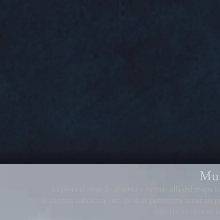
Mun
Explora el mundo abierto y ve más allá del mapa ha
Si ahorras suficiente oro, podrás permitirte tener tu p
que tus sirvientes t