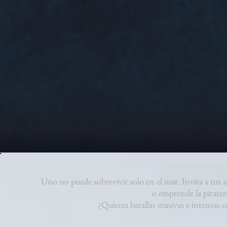
Jueg
Uno no puede sobrevivir solo en el mar. Invita a tus am
o emprende la piraterí
¿Quieres batallas masivas e intensas